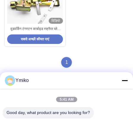
विडियो
वुडवर्किंग टंगस्टन कार्बाइड स्क्रैपर ब्लेड
इम्पैक्ट कंपन 2800 टीआरएस
सबसे अच्छी कीमत पाएं
1
Ymiko
त्वरित संपर्क
5:41 AM
Good day, what product are you looking for?
पता
क्रमांक 2618, 4 वीं कोंगगंग रोड, दक्षिण पश्चिम हवाई अड्डा आर्थिक विकास
क्षेत्र, चेंगदू शहर, सिचुआन, पी.आर. चीन।