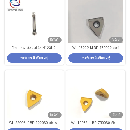
विडियो
विडियो
पीसना डबल हेड स्लॉटिंग N123H2-
WL-15032-M BP-750030 बाहरी
0400-R0 वोल्फ़ाम कार्बाइड टर्निंग इन्सर्ट
घुमावदार औजारों के लिए कार्बाइड घुमावदार
सबसे अच्छी कीमत पाएं
सबसे अच्छी कीमत पाएं
मेटल सीएनसी काटने के उपकरण
सम्मिलन
विडियो
विडियो
WL-22008-Y BP-500030 सीवीडी /
WL-15032-Y BP-750030 सीवीडी/
पीवीडी कोटिंग धातु काटने के उपकरण के
पीवीडी कोटिंग धातु काटने के उपकरण के