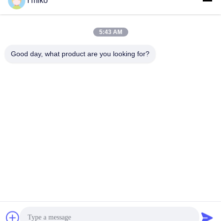
Ymiko
त्वरित संपर्क
5:43 AM
Good day, what product are you looking for?
पता
क्रमांक 2618, 4 वीं कोंगगंग रोड, दक्षिण पश्चिम हवाई अड्डा आर्थिक विकास
क्षेत्र, चेंगदू शहर, सिचुआन, पी.आर. चीन।
टेलीफोन
86-28-85739522
ईमेल
sales_1@santoncc.com
गोपनीयता नीति
|
साइटमैप
| चीन अच्छा गुणवत्ता कार्बाइड मिलिंग आवेषण
आपूर्तिकर्ता. कॉपीराइट © 2021-2026 Chengdu Santon Cemented