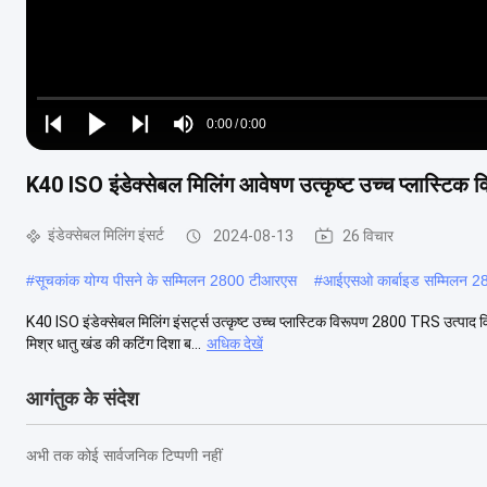
Loaded
:
0%
0:00
/
0:00
Play
Play
Play
Mute
Current
Duration
next
next
K40 ISO इंडेक्सेबल मिलिंग आवेषण उत्कृष्ट उच्च प्लास्ट
Time
इंडेक्सेबल मिलिंग इंसर्ट
2024-08-13
26 विचार
#
सूचकांक योग्य पीसने के सम्मिलन 2800 टीआरएस
#
आईएसओ कार्बाइड सम्मिलन 
K40 ISO इंडेक्सेबल मिलिंग इंसर्ट्स उत्कृष्ट उच्च प्लास्टिक विरूपण 2800 TRS उत्पाद विवर
मिश्र धातु खंड की कटिंग दिशा ब...
अधिक देखें
आगंतुक के संदेश
अभी तक कोई सार्वजनिक टिप्पणी नहीं