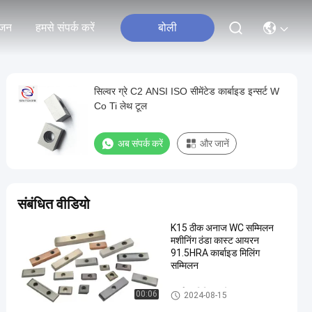
जन
हमसे संपर्क करें
बोली
सिल्वर ग्रे C2 ANSI ISO सीमेंटेड कार्बाइड इन्सर्ट W
Co Ti लेथ टूल
अब संपर्क करें
और जानें
संबंधित वीडियो
K15 ठीक अनाज WC सम्मिलन
मशीनिंग ठंडा कास्ट आयरन
91.5HRA कार्बाइड मिलिंग
सम्मिलन
कार्बाइड मिलिंग आवेषण
00:06
2024-08-15